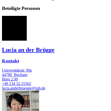
Beteiligte Personen
La
Lucia an der Brügge
Kontakt
Universitätsstr. 90a
44789
Bochum
Büro
2.09
+49 234 32-25562
lucia.anderbruegge@rub.de