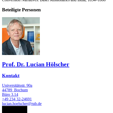
Beteiligte Personen
Prof. Dr. Lucian Hölscher
Kontakt
Universitätsstr. 90a
44789
Bochum
Büro
3.14
+49 234 32-24691
lucian.hoelscher@rub.de