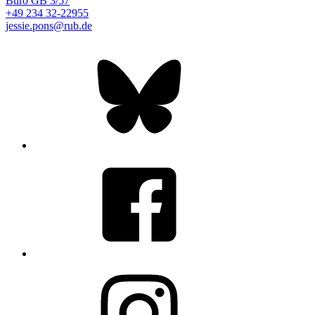
Büro
GB 3/57
+49 234 32-22955
jessie.pons@rub.de