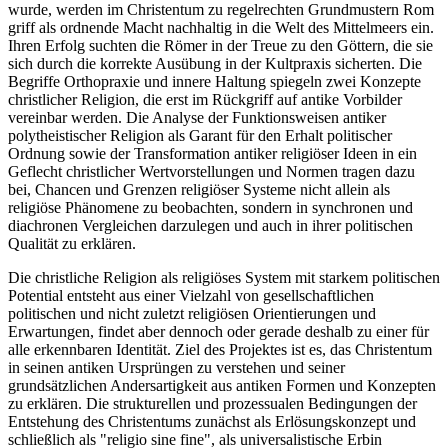
wurde, werden im Christentum zu regelrechten Grundmustern Rom
griff als ordnende Macht nachhaltig in die Welt des Mittelmeers ein.
Ihren Erfolg suchten die Römer in der Treue zu den Göttern, die sie
sich durch die korrekte Ausübung in der Kultpraxis sicherten. Die
Begriffe Orthopraxie und innere Haltung spiegeln zwei Konzepte
christlicher Religion, die erst im Rückgriff auf antike Vorbilder
vereinbar werden. Die Analyse der Funktionsweisen antiker
polytheistischer Religion als Garant für den Erhalt politischer
Ordnung sowie der Transformation antiker religiöser Ideen in ein
Geflecht christlicher Wertvorstellungen und Normen tragen dazu
bei, Chancen und Grenzen religiöser Systeme nicht allein als
religiöse Phänomene zu beobachten, sondern in synchronen und
diachronen Vergleichen darzulegen und auch in ihrer politischen
Qualität zu erklären.
Die christliche Religion als religiöses System mit starkem politischen
Potential entsteht aus einer Vielzahl von gesellschaftlichen
politischen und nicht zuletzt religiösen Orientierungen und
Erwartungen, findet aber dennoch oder gerade deshalb zu einer für
alle erkennbaren Identität. Ziel des Projektes ist es, das Christentum
in seinen antiken Ursprüngen zu verstehen und seiner
grundsätzlichen Andersartigkeit aus antiken Formen und Konzepten
zu erklären. Die strukturellen und prozessualen Bedingungen der
Entstehung des Christentums zunächst als Erlösungskonzept und
schließlich als "religio sine fine", als universalistische Erbin