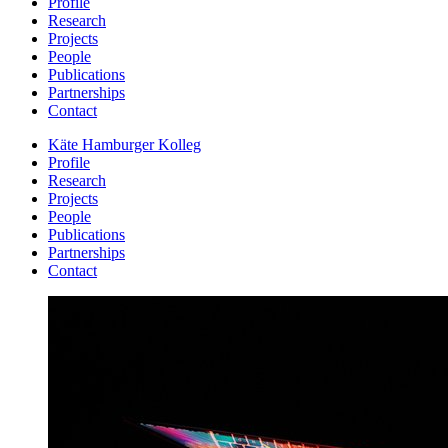
Profile
Research
Projects
People
Publications
Partnerships
Contact
Käte Hamburger Kolleg
Profile
Research
Projects
People
Publications
Partnerships
Contact